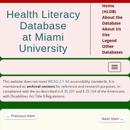
Home
Health Literacy
(HLDB)
About the
Database
Database
About Us
at Miami
Site
Legend
University
Other
Databases
Toggle
navigat
This website does not meet
WCAG 2.1 AA
accessibility standards. It is
maintained as
archival content
for reference and research purposes, in
compliance with the as described in
§ 35.201
and
§ 35.104
of the Americans
with Disabilities Act Title II Regulations.
← Previous Item
Next Item →