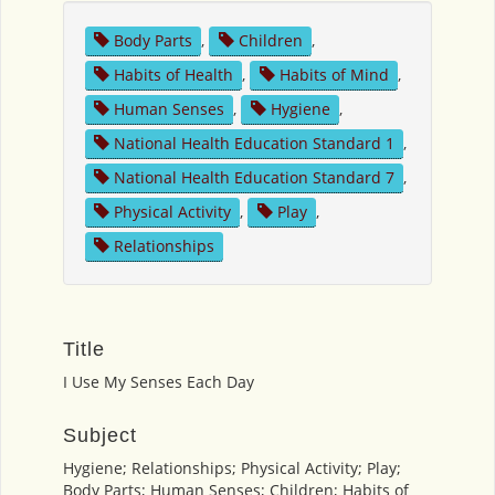
Body Parts
,
Children
,
Habits of Health
,
Habits of Mind
,
Human Senses
,
Hygiene
,
National Health Education Standard 1
,
National Health Education Standard 7
,
Physical Activity
,
Play
,
Relationships
Title
I Use My Senses Each Day
Subject
Hygiene; Relationships; Physical Activity; Play;
Body Parts; Human Senses; Children; Habits of