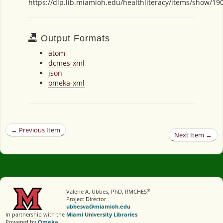
https://dlp.lib.miamioh.edu/healthliteracy/items/show/19
Output Formats
atom
dcmes-xml
json
omeka-xml
← Previous Item
Next Item →
®
Valerie A. Ubbes, PhD, RMCHES
Project Director
ubbesva@miamioh.edu
In partnership with the
Miami University Libraries
Powered by
Omeka