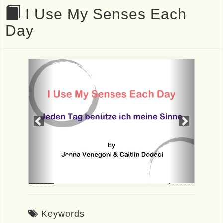
I Use My Senses Each
Day
Previous
Next
Keywords